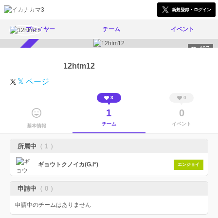
新規登録・ログイン
プレイヤー
チーム
イベント
487
スカウト受付中
12htm12
𝕏 ページ
3
0
1
0
チーム
イベント
基本情報
所属中
（ 1 ）
ギョウトクノイカ(G.I*)
エンジョイ
申請中
（ 0 ）
申請中のチームはありません