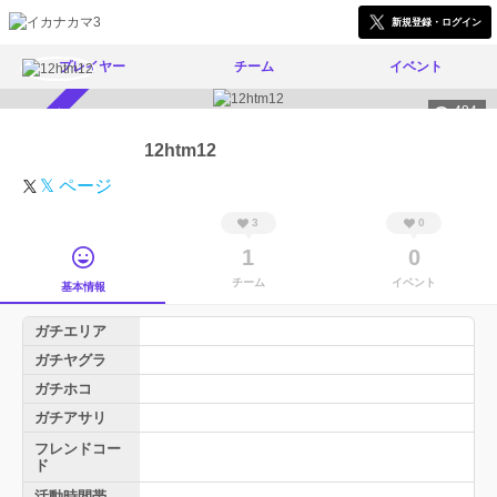
新規登録・ログイン
プレイヤー
チーム
イベント
484
スカウト受付中
12htm12
𝕏 ページ
3
0
1
0
チーム
イベント
基本情報
ガチエリア
ガチヤグラ
ガチホコ
ガチアサリ
フレンドコー
ド
活動時間帯