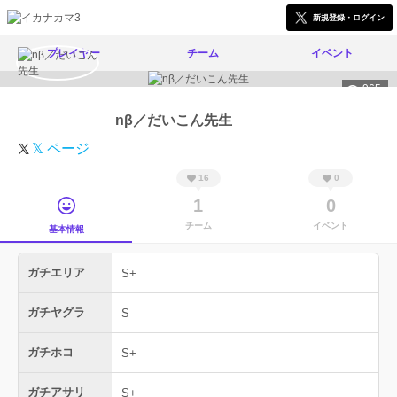
新規登録・ログイン
プレイヤー
チーム
イベント
965
nβ／だいこん先生
𝕏 ページ
16
0
1
0
チーム
イベント
基本情報
ガチエリア
S+
ガチヤグラ
S
ガチホコ
S+
ガチアサリ
S+