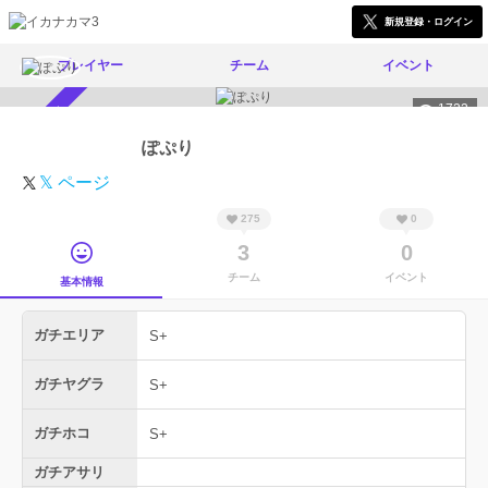
新規登録・ログイン
プレイヤー
チーム
イベント
1722
スカウト受付中
ぽぷり
𝕏 ページ
275
0
3
0
チーム
イベント
基本情報
ガチエリア
S+
ガチヤグラ
S+
ガチホコ
S+
ガチアサリ