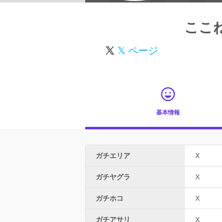
ここ
𝕏 ページ
基本情報
ガチエリア
X
ガチヤグラ
X
ガチホコ
X
ガチアサリ
X