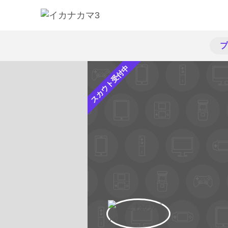
プ
スカウト受付中