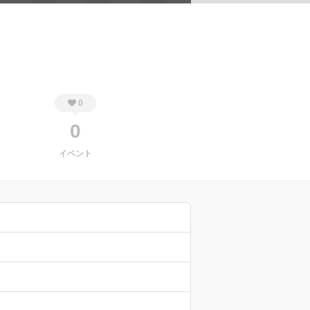
0
0
イベント