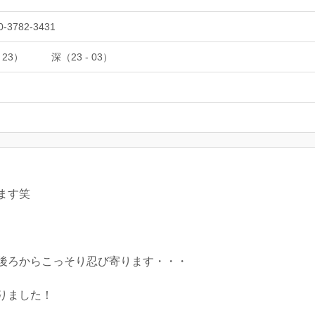
0-3782-3431
 23）
深（23 - 03）
ます笑
後ろからこっそり忍び寄ります・・・
りました！