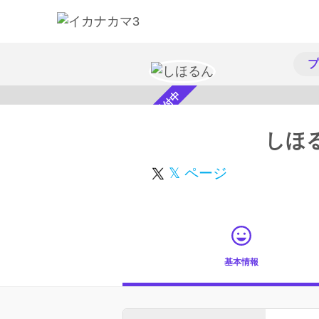
プ
スカウト受付中
しほ
𝕏 ページ
基本情報