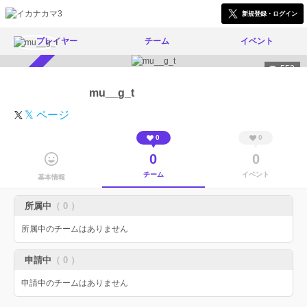
新規登録・ログイン
プレイヤー
チーム
イベント
552
スカウト受付中
mu__g_t
𝕏 ページ
0
0
0
0
チーム
イベント
基本情報
所属中
（ 0 ）
所属中のチームはありません
申請中
（ 0 ）
申請中のチームはありません