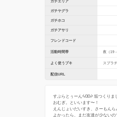
ガチエリア
ガチヤグラ
ガチホコ
ガチアサリ
フレンドコード
活動時間帯
夜（19 -
よく使うブキ
スプラ
配信URL
すぷらとぅーんᔦꙬᔨ 垢つくりま
おむぎ。といいます〜！
えんじょいだいすき、さーもんら
よかったら、まだ友達が少ないの