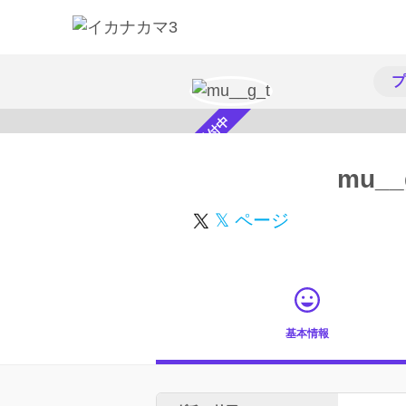
プ
スカウト受付中
mu__
𝕏 ページ
基本情報