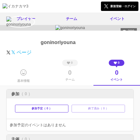
新規登録・ログイン
プレイヤー
チーム
イベント
299
goninoriyouna
𝕏 ページ
0
0
0
0
チーム
イベント
基本情報
参加
（ 0 ）
参加予定（ 0 ）
終了済み（ 0 ）
参加予定のイベントはありません
主催
（ 0 ）