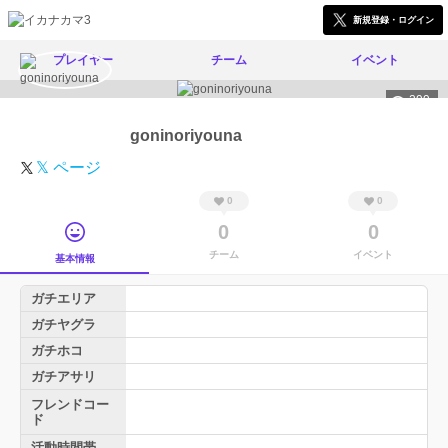
新規登録・ログイン
プレイヤー
チーム
イベント
299
goninoriyouna
𝕏 ページ
0
0
0
0
チーム
イベント
基本情報
ガチエリア
ガチヤグラ
ガチホコ
ガチアサリ
フレンドコー
ド
活動時間帯