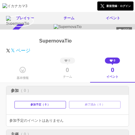
新規登録・ログイン
プレイヤー
チーム
イベント
655
スカウト受付中
SupernovaTio
𝕏 ページ
0
0
0
0
チーム
イベント
基本情報
参加
（ 0 ）
参加予定（ 0 ）
終了済み（ 0 ）
参加予定のイベントはありません
主催
（ 0 ）