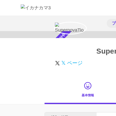
プ
スカウト受付中
Supe
𝕏 ページ
基本情報