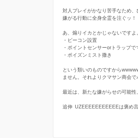
対人プレイがかなり苦手なため、
嫌がる行動に全身全霊を注ぐッ！！
あ、煽りイカとかじゃないですよ
・ビーコン設置
・ポイントセンサーorトラップで
・ポイズンミスト撒き
という類いのものですからwwww
ません。それよりクマサン商会でバ
最近は、新たな嫌がらせの可能性
追伸 UZEEEEEEEEEEEは褒め