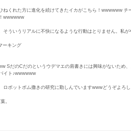
ひねくれた方に進化を続けてきたイカがこちら！wwwwww チ
wwwwww
。そういうリアルに不快になるような行動はとりません。私が
マーキング
ww SだのCだのというウデマエの肩書きには興味がないため
イト♪wwwwww
、ロボットボム撒きの研究に勤しんでいますwwwどうぞよろ
言葉。