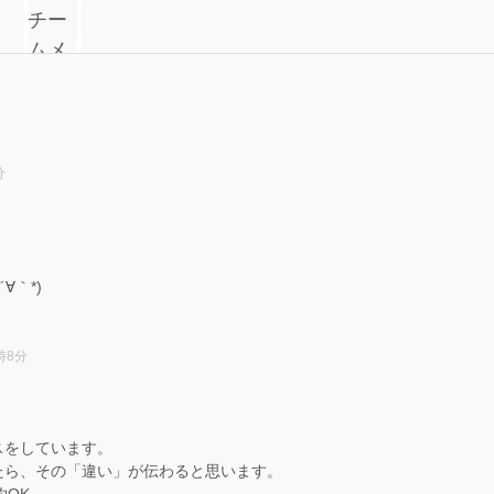
分
∀｀*)
時8分
。
スをしています。
たら、その「違い」が伝わると思います。