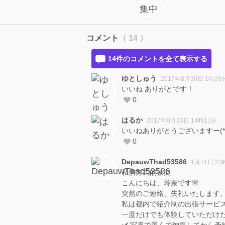
コメント
（ 14 ）
14件のコメントを全て表示する
ゆとしゅう
2017年8月30日 1時20
いいね ありがとです！
0
はるか
2017年9月23日 14時11分
いいねありがとうございますー(*´
0
DepauwThad53586
1月11日 23
私信方式的茶文
こんにちは、玲奈です🌸
突然のご連絡、失礼いたします
私は都内で紹介制の出張サービ
一度だけでも体験していただけ