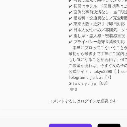
✔️ 写真で選んで納得してから予
✔️ 初回はホテル、2回目以降は
✔️ 面倒な事前決済なし、当日現
✔️ 指名料・交通費なし／完全明
✔️ 東京大阪＋近郊まで即日対応
✔️ 日本人女性のみ／雰囲気・
✔️ 癒し系・恋人感・密着感重視
✔️ プライバシー厳守＆柔軟対応
「本当にプロってこういうこと
最初から最後まで丁寧にご案内
もし気になることがあれば、何
ご希望があれば、今すぐ女の子
公式サイト： tokyo3399【.】co
Telegram： j p k a i【7】
G l e e z y： j p 【88】
0
コメントするにはログインが必要です