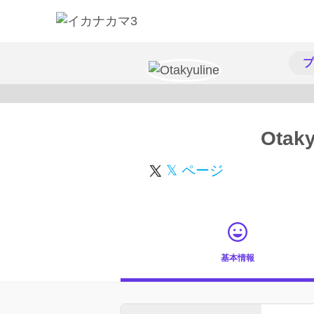
プ
Otaky
𝕏 ページ
基本情報