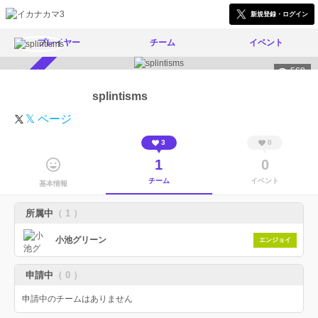
新規登録・ログイン
プレイヤー
チーム
イベント
568
スカウト受付中
splintisms
𝕏 ページ
3
0
1
0
チーム
イベント
基本情報
所属中
（ 1 ）
小池グリーン
エンジョイ
申請中
（ 0 ）
申請中のチームはありません