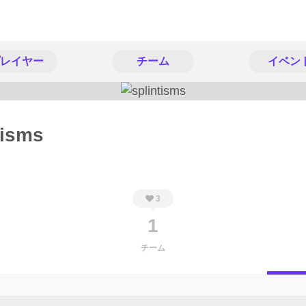
レイヤー
チーム
イベン
tisms
3
1
チーム