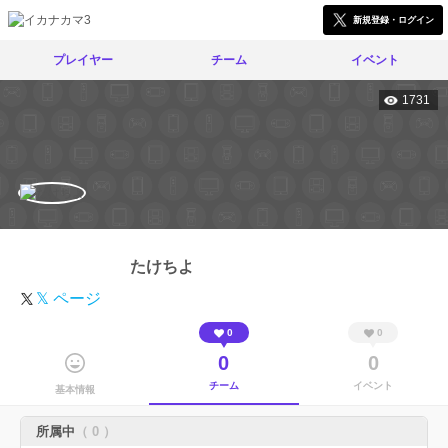
新規登録・ログイン
プレイヤー
チーム
イベント
1731
たけちよ
𝕏 ページ
0
0
0
0
チーム
イベント
基本情報
所属中
（ 0 ）