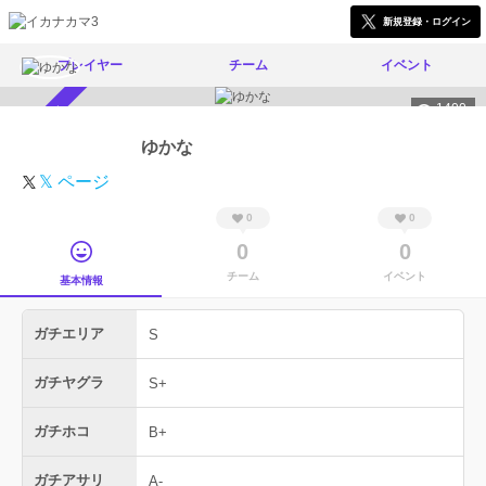
新規登録・ログイン
プレイヤー
チーム
イベント
1400
スカウト受付中
ゆかな
𝕏 ページ
0
0
0
0
チーム
イベント
基本情報
ガチエリア
S
ガチヤグラ
S+
ガチホコ
B+
ガチアサリ
A-