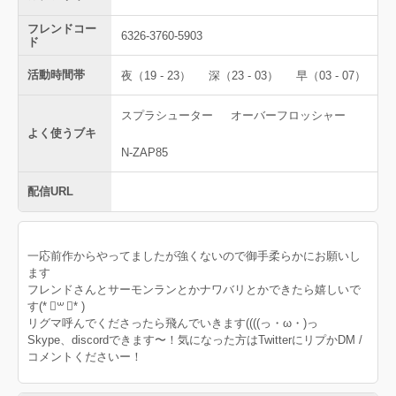
フレンドコー
6326-3760-5903
ド
活動時間帯
夜（19 - 23）
深（23 - 03）
早（03 - 07）
スプラシューター
オーバーフロッシャー
よく使うブキ
N-ZAP85
配信URL
一応前作からやってましたが強くないので御手柔らかにお願いし
ます
フレンドさんとサーモンランとかナワバリとかできたら嬉しいで
す(* ॑꒳ ॑* )
リグマ呼んでくださったら飛んでいきます((((っ・ω・)っ
Skype、discordできます〜！気になった方はTwitterにリプかDM /
コメントくださいー！