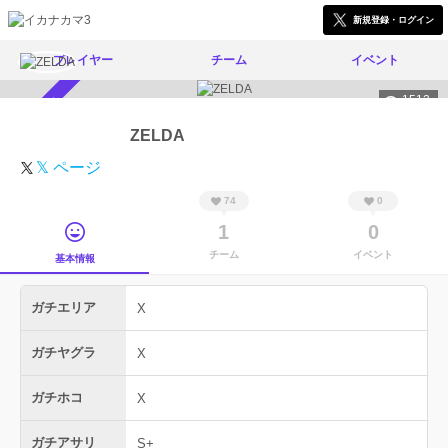
新規登録・ログイン
プレイヤー
チーム
イベント
1512
スカウト受付中
ZELDA
𝕏 ページ
74
0
1
0
チーム
イベント
基本情報
ガチエリア
X
ガチヤグラ
X
ガチホコ
X
ガチアサリ
S+