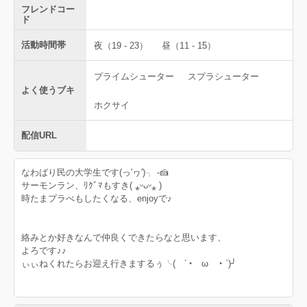
フレンドコー
ド
活動時間帯
夜（19 - 23）
昼（11 - 15）
プライムシューター
スプラシューター
よく使うブキ
ホクサイ
配信URL
なわばり民の大学生です(っ'ヮ')╮ -🍰
サーモンラン、ﾘｸﾞﾏもすき( ⁎ᵕᴗᵕ⁎ )
時たまプラべもしたくなる、enjoyで♪
絡みとか好きなんで仲良くできたらなと思います、
よろです♪♪
ぃぃねくれたらお迎え行きまするぅ╰( ´◔ ω ◔ `)╯