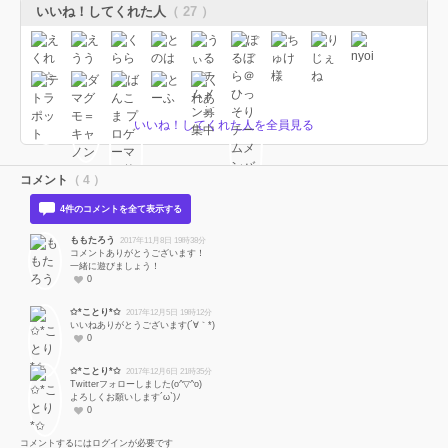
いいね！してくれた人
（ 27 ）
いいね！してくれた人を全員見る
コメント
（ 4 ）
4件のコメントを全て表示する
ももたろう
2017年11月8日 19時38分
コメントありがとうございます！
一緒に遊びましょう！
0
✩*ことり*✩
2017年12月5日 19時12分
いいねありがとうございます(´∀｀*)
0
✩*ことり*✩
2017年12月6日 21時35分
Twitterフォローしました(o^▽^o)
よろしくお願いします´ω`)ﾉ
0
コメントするにはログインが必要です