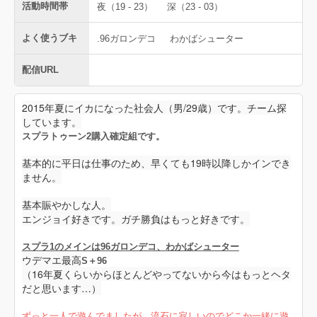
活動時間帯
夜（19 - 23）
深（23 - 03）
よく使うブキ
.96ガロンデコ
わかばシューター
配信URL
2015年夏にイカになった社会人（男/29歳）です。チーム探
しています。
スプラトゥーン2購入確定組です。
基本的に平日は仕事のため、早くても19時以降しかインでき
ません。
基本賑やかしな人。
エンジョイ好きです。ガチ勝負はもっと好きです。
スプラ1のメインは96ガロンデコ、わかばシューター
ウデマエ最高
S＋96
（16年夏くらいからほとんどやってないから今はもっとヘタ
だと思います…）
ずっと一人で遊んでましたが、流石に寂しいのでどこか一緒に遊