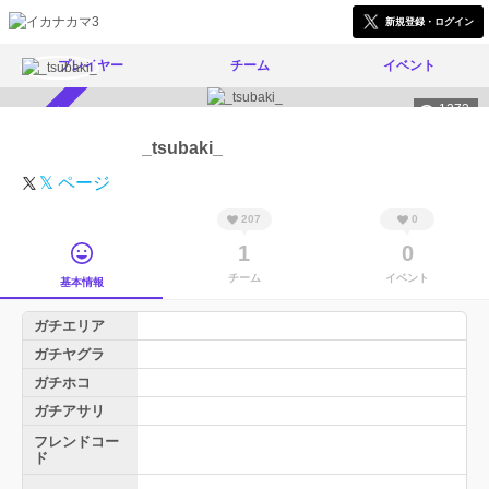
新規登録・ログイン
プレイヤー
チーム
イベント
1273
スカウト受付中
_tsubaki_
𝕏 ページ
207
0
1
0
チーム
イベント
基本情報
ガチエリア
ガチヤグラ
ガチホコ
ガチアサリ
フレンドコー
ド