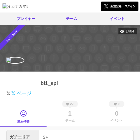
新規登録・ログイン
プレイヤー
チーム
イベント
1404
スカウト受付中
bi1_spl
𝕏 ページ
27
0
1
0
チーム
イベント
基本情報
ガチエリア
S+