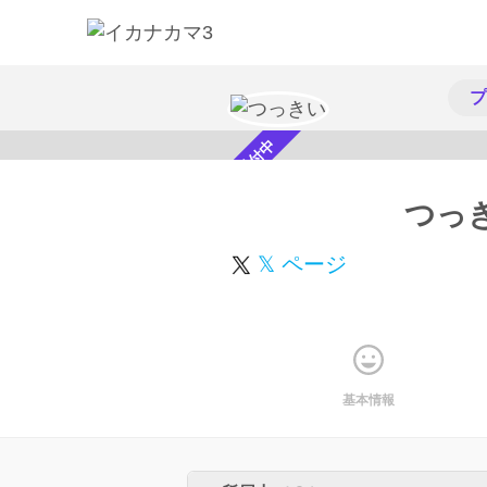
プ
スカウト受付中
つっ
𝕏 ページ
基本情報