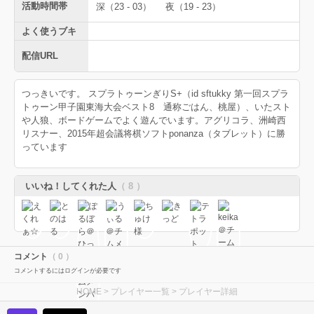
活動時間帯
深（23 - 03）
夜（19 - 23）
よく使うブキ
配信URL
つっきいです。 スプラトゥーンぎりS+（id sftukky 第一回スプラ
トゥーン甲子園東海大会ベスト8 通称ごはん、桃屋）、いたスト
や人狼、ボードゲームでよく遊んでいます。アグリコラ、洲崎西
リスナー、2015年超会議将棋ソフトponanza（タブレット）に勝
っています
いいね！してくれた人
（ 8 ）
コメント
（ 0 ）
コメントするにはログインが必要です
HOME
>
プレイヤー一覧
> プレイヤー詳細