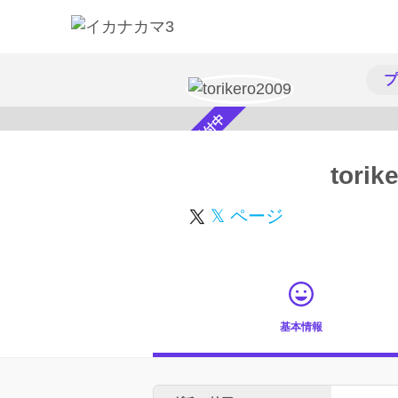
プ
スカウト受付中
torik
𝕏 ページ
基本情報