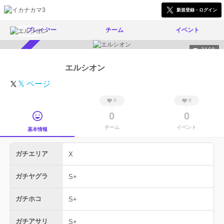
新規登録・ログイン
プレイヤー
チーム
イベント
2160
スカウト受付中
エルシオン
𝕏 ページ
0
0
0
0
チーム
イベント
基本情報
ガチエリア
X
ガチヤグラ
S+
ガチホコ
S+
ガチアサリ
S+