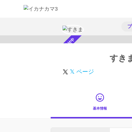
プ
スカウト受付中
すき
𝕏 ページ
基本情報