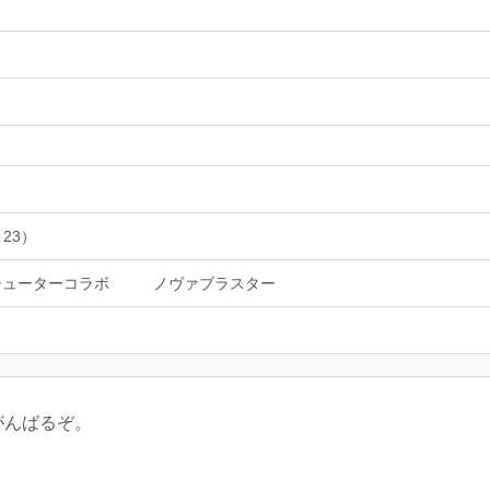
 23）
シューターコラボ
ノヴァブラスター
がんばるぞ。