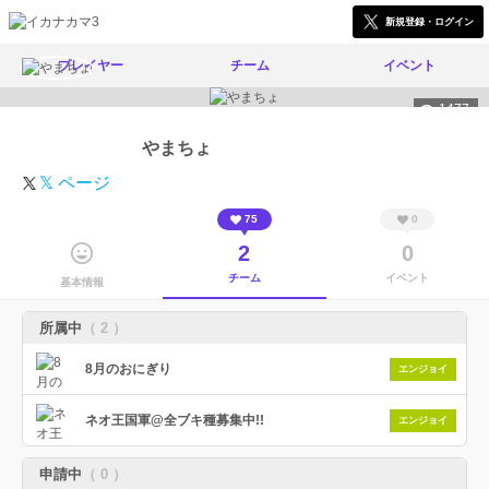
新規登録・ログイン
プレイヤー
チーム
イベント
1477
やまちょ
𝕏 ページ
75
0
2
0
チーム
イベント
基本情報
所属中
（ 2 ）
8月のおにぎり
エンジョイ
ネオ王国軍@全ブキ種募集中!!
エンジョイ
申請中
（ 0 ）