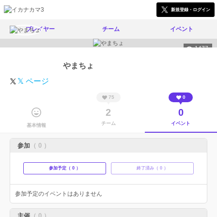
新規登録・ログイン
プレイヤー
チーム
イベント
1477
やまちょ
𝕏 ページ
75
0
2
0
チーム
イベント
基本情報
参加
（ 0 ）
参加予定（ 0 ）
終了済み（ 0 ）
参加予定のイベントはありません
主催
（ 0 ）