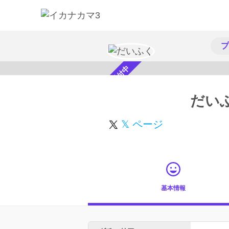
プ
スカウト受付中
だい
𝕏 ページ
基本情報