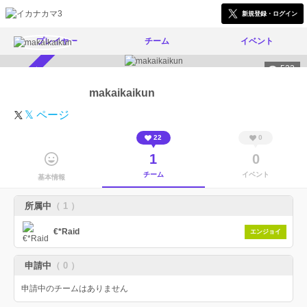
新規登録・ログイン
プレイヤー
チーム
イベント
522
スカウト受付中
makaikaikun
𝕏 ページ
22
0
1
0
チーム
イベント
基本情報
所属中
（ 1 ）
€*Raid
エンジョイ
申請中
（ 0 ）
申請中のチームはありません