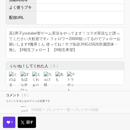
よく使うブキ
配信URL
高1男子youtuber👿ゲーム実況をやってます！コラボ実況など誘っ
てください大歓迎です♪ フォロワー20000狙ってるのでフォローお
願いします#魔界くん 使ってね！サブ垢@JING15926所属団体・
無し 【#相互フォロー 】 【#相互希望】
いいね！してくれた人
（ 6 ）
コメント
（ 0 ）
コメントするにはログインが必要です
HOME
>
プレイヤー一覧
> プレイヤー詳細
話す
6