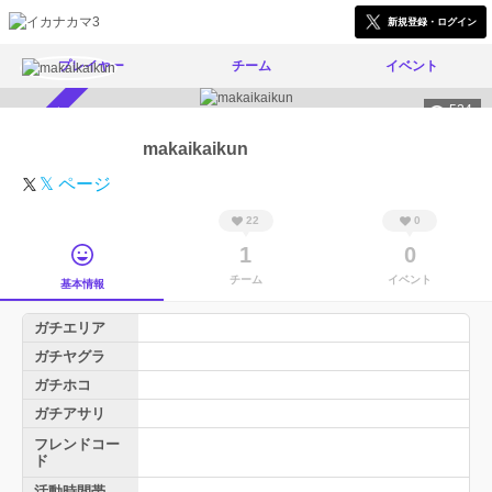
新規登録・ログイン
プレイヤー
チーム
イベント
524
スカウト受付中
makaikaikun
𝕏 ページ
22
0
1
0
チーム
イベント
基本情報
ガチエリア
ガチヤグラ
ガチホコ
ガチアサリ
フレンドコー
ド
活動時間帯