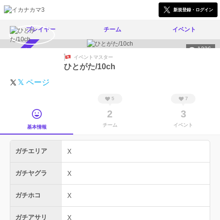
新規登録・ログイン
プレイヤー
チーム
イベント
1236
スカウト受付中
イベントマスター
ひとがた/10ch
𝕏 ページ
5
7
2
3
チーム
イベント
基本情報
ガチエリア
X
ガチヤグラ
X
ガチホコ
X
ガチアサリ
X