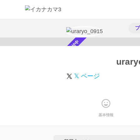
プ
スカウト受付中
urar
𝕏 ページ
基本情報