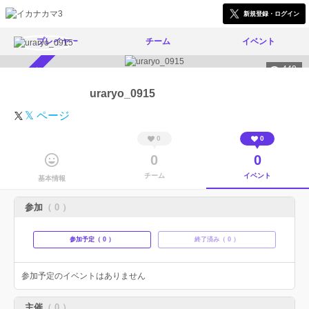
新規登録・ログイン
プレイヤー
チーム
イベント
449
スカウト受付中
uraryo_0915
𝕏 ページ
0
0
0
0
チーム
イベント
基本情報
参加
（ 0 ）
参加予定（ 0 ）
終了済み（ 0 ）
参加予定のイベントはありません
主催
（ 0 ）