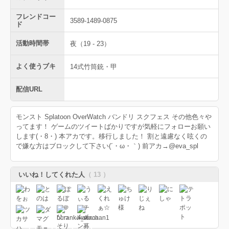
フレンドコー
3589-1489-0875
ド
活動時間帯
夜（19 - 23）
よく使うブキ
14式竹筒銃・甲
配信URL
モンスト Splatoon OverWatch バンドリ スクフェス その他色々や
ってます！ ゲームのツイートばかりですが気軽にフォローお願い
します(・8・) 本アカです。移行しました！ 割と遠慮なく呟くの
で嫌な方はブロックして下さい(´・ω・｀) 前アカ→@eva_spl
いいね！してくれた人
（ 13 ）