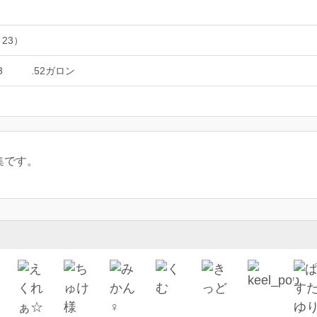
 23）
3
.52ガロン
集です。