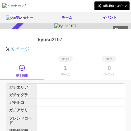
新規登録・ログイン
プレイヤー
チーム
イベント
557
スカウト受付中
kyuso2107
𝕏 ページ
18
0
1
0
チーム
イベント
基本情報
ガチエリア
ガチヤグラ
ガチホコ
ガチアサリ
フレンドコー
ド
活動時間帯