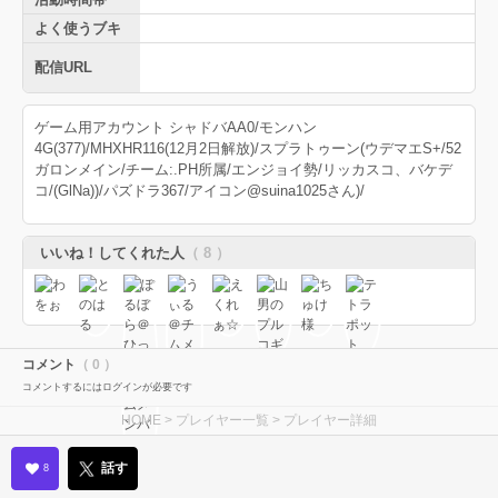
よく使うブキ
配信URL
ゲーム用アカウント シャドバAA0/モンハン
4G(377)/MHXHR116(12月2日解放)/スプラトゥーン(ウデマエS+/52
ガロンメイン/チーム:.PH所属/エンジョイ勢/リッカスコ、バケデ
コ/(GlNa))/パズドラ367/アイコン@suina1025さん)/
いいね！してくれた人
（ 8 ）
コメント
（ 0 ）
コメントするにはログインが必要です
HOME
>
プレイヤー一覧
> プレイヤー詳細
話す
8