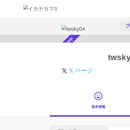
プ
スカウト受付中
twsk
𝕏 ページ
基本情報