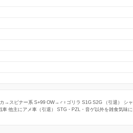
スピナー系 S+99 OW→♂♀ゴリラ S1G S2G （引退） シ
T28重戦車 他主にアメ車（引退） STG・PZL・音ゲ以外を雑食気