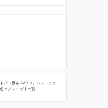
ャドバ→昆布 AA0 コンパス→まと
味に色々プレイ ボドゲ勢