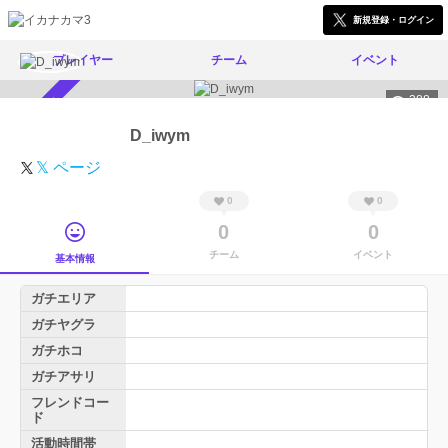
新規登録・ログイン
プレイヤー
チーム
イベント
388
スカウト受付中
D_iwym
𝕏 ページ
0
0
0
0
チーム
イベント
基本情報
ガチエリア
ガチヤグラ
ガチホコ
ガチアサリ
フレンドコー
ド
活動時間帯