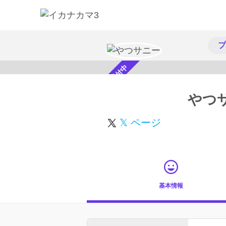
プ
スカウト受付中
やつ
𝕏 ページ
基本情報