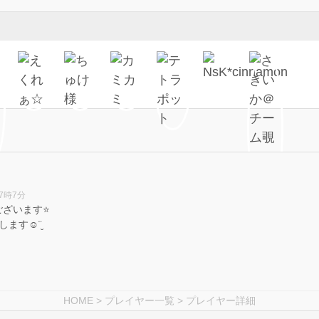
17時7分
ざいます⭐️
‪☺︎‬¨̮
HOME
>
プレイヤー一覧
> プレイヤー詳細