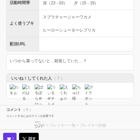
活動時間帯
深（23 - 03）
夕（15 - 19）
スプラチャージャーワカメ
よく使うブキ
ヒーローシューターレプリカ
配信URL
いつから腐ってないと…錯覚していた…？
いいね！してくれた人
（ 7 ）
コメント
（ 0 ）
コメントするにはログインが必要です
HOME
>
プレイヤー一覧
> プレイヤー詳細
話す
7