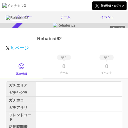
新規登録・ログイン
プレイヤー
チーム
イベント
450
スカウト受付中
Rehabist62
𝕏 ページ
0
0
0
0
チーム
イベント
基本情報
ガチエリア
ガチヤグラ
ガチホコ
ガチアサリ
フレンドコー
ド
活動時間帯