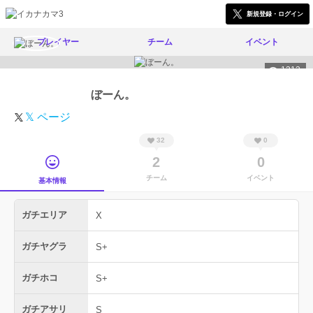
新規登録・ログイン
プレイヤー
チーム
イベント
1313
ぼーん。
𝕏 ページ
32
0
2
0
チーム
イベント
基本情報
ガチエリア
X
ガチヤグラ
S+
ガチホコ
S+
ガチアサリ
S