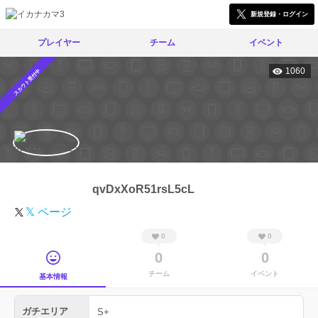
新規登録・ログイン
プレイヤー
チーム
イベント
1060
スカウト受付中
qvDxXoR51rsL5cL
𝕏 ページ
0
0
0
0
チーム
イベント
基本情報
ガチエリア
S+