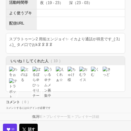
活動時間帯
夜（19 - 23）
深（23 - 03）
よく使うブキ
配信URL
スプラトゥーン2 用垢エンジョイ✨ イカより通話が得意です_(:3｣
∠)_ タメ口でおk🦑🦑🦑🦑
いいね！してくれた人
（ 10 ）
コメント
（ 0 ）
コメントするにはログインが必要です
HOME
>
プレイヤー一覧
> プレイヤー詳細
話す
10