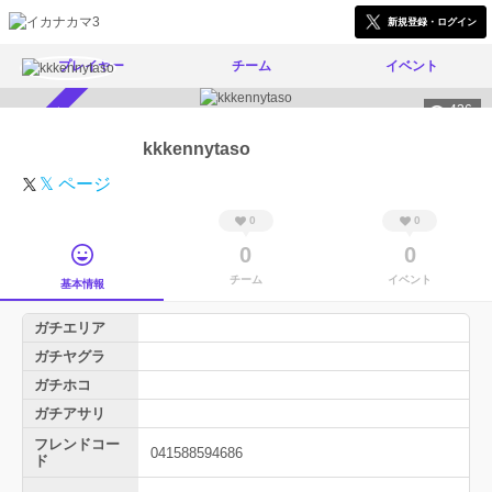
新規登録・ログイン
プレイヤー
チーム
イベント
436
スカウト受付中
kkkennytaso
𝕏 ページ
0
0
0
0
チーム
イベント
基本情報
ガチエリア
ガチヤグラ
ガチホコ
ガチアサリ
フレンドコー
041588594686
ド