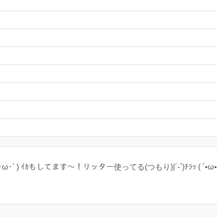
 ) ｲｶもしてます〜！リッター使ってる(つもり)|´-`)ﾁﾗｯ ( ´