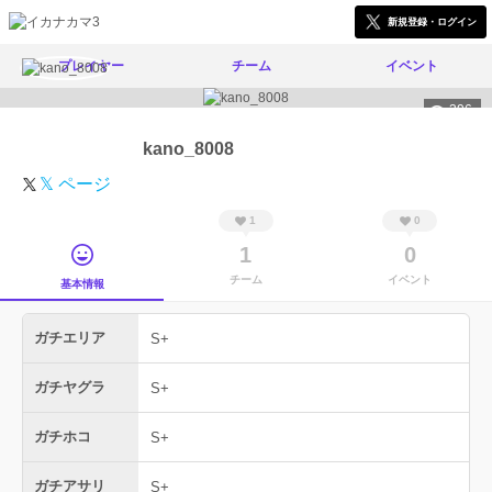
新規登録・ログイン
プレイヤー
チーム
イベント
396
kano_8008
𝕏 ページ
1
0
1
0
チーム
イベント
基本情報
ガチエリア
S+
ガチヤグラ
S+
ガチホコ
S+
ガチアサリ
S+