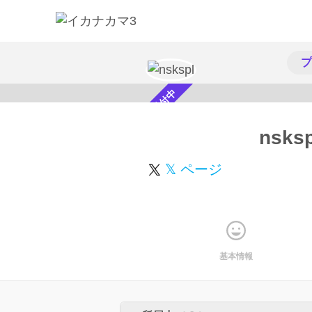
プ
スカウト受付中
nsksp
𝕏 ページ
基本情報